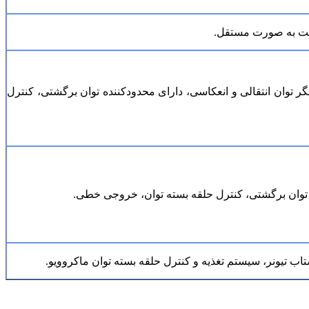
دی و تا 100 کیلووات با لامپ خلأ. دارای نمایشگر توان انتقالی و انعکاسی، دارای محدودکننده توان برگشتی، کنترل
ده توان برگشتی، کنترل حلقه بسته توان، خروجی خطی.