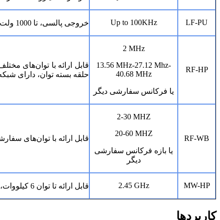
Up to 100KHz
LF-PU
خروجی پالسی، تا 1000 ولت، قابلیت تولید پالس مثبت و منفی، قابلیت تنظیم پیک پالس منفی و مثبت به صورت مستقل.
2 MHz
13.56 MHz-27.12 Mhz-
RF-HP
40.68 MHz
حلقه بسته توان، دارای شبکه
یا فرکانس سفارشی دیگر
2-30 MHZ
20-60 MHZ
RF-WB
قابل ارائه با توان‌های سفا
یا بازه فرکانس سفارشی
دیگر
2.45 GHz
MW-HP
قابل ارائه تا توان 6 کیلووات، دارای تجهیزات جانبی لانچر، سیرکولاتور، واترلود، دایرکشنال کوپلر، استاب تیونر، سیستم تغذیه و کنترل حلقه بسته توان ماکروویو.
کاربردها