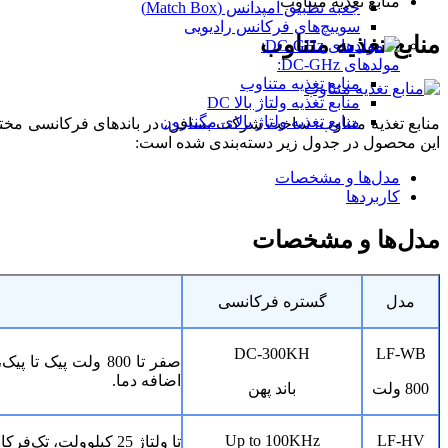
منابع تغذیه متناوب
جعبه تطبیق امپدانس (Match Box)
سوییچ‌های فرکانس رادیویی
منابع تغذیه متناوب
مولدهای DC-GHz:
منابع تغذیه متناوب
منابع تغذیه ولتاژ بالا DC
منابع تغذیه ولتاژ بالای مگنترون
منابع تغذیه متناوب، ساخت شرکت بسافن، در باندهای فرکانسی مخت
این محصول در جدول زیر دسته‌بندی شده است:
مدل‌ها و مشخصات
کاربردها
مدل‌ها و مشخصات
مدل
گستره‌ فرکانسی
DC-300KH
LF-WB
اضافه دما.
800
ولت
باند پهن
Up to 100KHz
LF-HV
تا ولتاژ 25 کیلوولت، تک‌فرکانس و یا پوشش بازه‌های فرکانسی مشخص، تا توان پنج کیلووات.