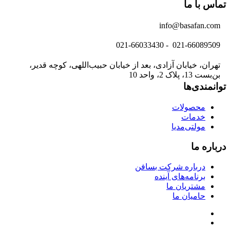
تماس با ما
info@basafan.com
021-66089509 - 021-66033430
تهران، خیابان آزادی، بعد از خیابان حبیب‌اللهی، کوچه قدیر،
بن‌بست 13، پلاک 2، واحد 10
توانمندی‌ها
محصولات
خدمات
مولتی‌مدیا
درباره ما
درباره شرکت بسافن
برنامه‌های آینده
مشتریان ما
حامیان ما