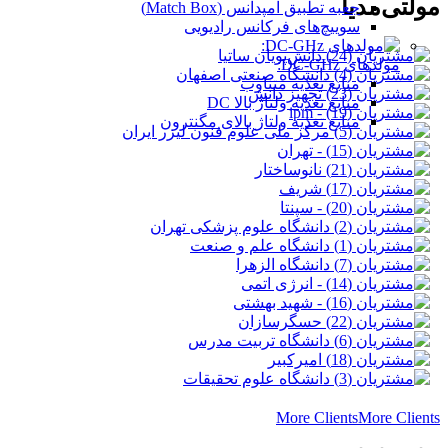
مولتی‌مدیا
جعبه تطبیق امپدانس (Match Box)
سوییچ‌های فرکانس رادیویی
مولدهای DC-GHz:
منابع تغذیه متناوب
منابع تغذیه ولتاژ بالا DC
منابع تغذیه ولتاژ بالای مگنترون
More Clients
More Clients